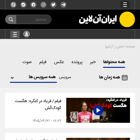
صفحه اصلی
آرشیو
همه محتواها
خبر
پرونده
عکس
فیلم
صوت
همه زمان ها
سرویس
فیلم / فریاد در کنگره: هگست
کودک‌کُش
۱۸:۲۹ - ۱۴۰۵/۰۴/۳۱