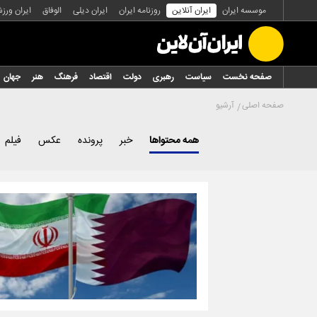
موسسه ایران
ایران آنلاین
روزنامه ایران
ایران دیلی
الوفاق
ایران ورز
صفحه نخست
سیاست
رهبری
دولت
اقتصاد
فرهنگ
هنر
جهان
صفحه اصلی
آرشیو
همه محتواها
خبر
پرونده
عکس
فیلم