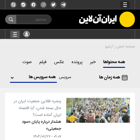
صفحه اصلی
آرشیو
همه محتواها
خبر
پرونده
عکس
فیلم
صوت
همه زمان ها
سرویس
پنجره طلایی جمعیت ایران در
حال بسته شدن؛ آیا اقتصاد
ایران آماده است؟
هشدار درباره پایان «سود
جمعیتی»
۰۹:۰۷ - ۱۴۰۴/۰۷/۲۷