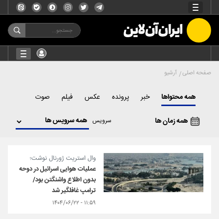
صفحه اصلی
آرشیو
همه محتواها
خبر
پرونده
عکس
فیلم
صوت
همه زمان ها
سرویس
وال استریت ژورنال نوشت؛
عملیات هوایی اسرائیل در دوحه
بدون اطلاع واشنگتن بود/
ترامپ غافلگیر شد
۱۱:۵۹ - ۱۴۰۴/۰۶/۲۲