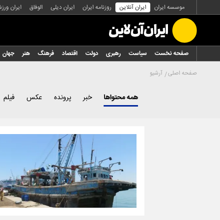
موسسه ایران
ایران آنلاین
روزنامه ایران
ایران دیلی
الوفاق
ایران ورز
صفحه نخست
سیاست
رهبری
دولت
اقتصاد
فرهنگ
هنر
جهان
صفحه اصلی
آرشیو
همه محتواها
خبر
پرونده
عکس
فیلم