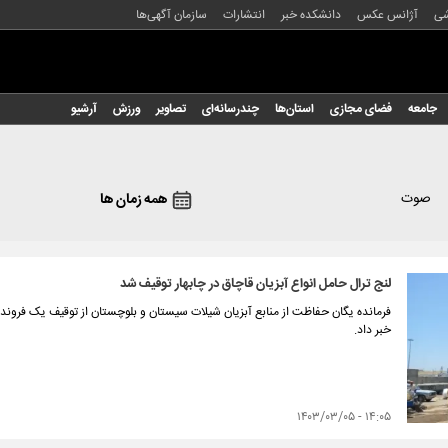
شی
آژانس عکس
دانشکده خبر
انتشارات
سازمان آگهی‌ها
جامعه
فضای مجازی
استان‌ها
چندرسانه‌ای
تصاویر
ورزش
آرشیو
صوت
همه زمان ها
لنج ترال حامل انواع آبزیان قاچاق در چابهار توقیف شد
فرمانده یگان حفاظت از منابع آبزیان شیلات سیستان و بلوچستان از توقیف یک فروند شن
خبر داد.
۱۴:۰۵ - ۱۴۰۳/۰۳/۰۵