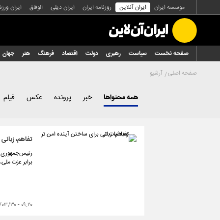
موسسه ایران
ایران آنلاین
روزنامه ایران
ایران دیلی
الوفاق
ایران ورز
صفحه نخست
سیاست
رهبری
دولت
اقتصاد
فرهنگ
هنر
جهان
صفحه اصلی
آرشیو
همه محتواها
خبر
پرونده
عکس
فیلم
تفاهم، زبانی 
رئیس‌جمهوری در
برابر عزت ملی،
۰۹:۲۰ - ۱۴۰۵/۰۳/۳۰