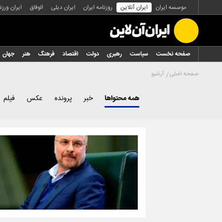
موسسه ایران
ایران آنلاین
روزنامه ایران
ایران دیلی
الوفاق
ایران ورز
صفحه نخست
سیاست
رهبری
دولت
اقتصاد
فرهنگ
هنر
جهان
صفحه اصلی
آرشیو
همه محتواها
خبر
پرونده
عکس
فیلم