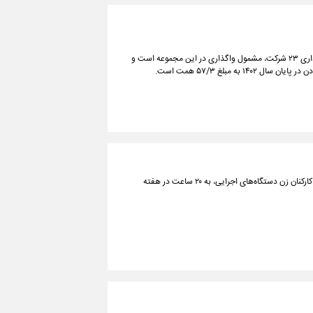
ارزیابی عملکرد شرکت ایمیدرو توسط دیوان محاسبات کشور، نشان‌دهنده تداوم بنگاه‌داری ۲۳ شرکت، مشمول واگذاری در این مجموعه است و
 مبلغ ۵۷/۳ همت است.
در جلسه علنی امروز سه‌شنبه، نمایندگان مردم در خانه ملت، با پیشنهاد کاهش ساعت کارکنان زن دستگاه‌های اجرایی، به ۲۰ ساعت در هفته