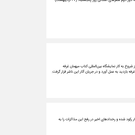
معاون اجرایی رئیس‌جمهور گفت که «آیت الله رئیسی»، رئیس‌جمهور کشورمان، در ادامه دور دوم سفر‌های استانی روز پنجشنبه، (۲۷ اردیبهشت‌)
به ۲۵ام اردیبهشت در روز هفتم از شروع به کار نمایشگاه بین‌المللی کتاب میهمان غرفه
 بازدید به عمل آورد و در جریان آثار این ناشر قرار گرفت.
رکود شده و رخدادهای اخیر در رفح این مذاکرات را به