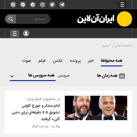
صفحه اصلی
آرشیو
همه محتواها
خبر
پرونده
عکس
فیلم
صوت
همه زمان ها
سرویس
در جشنواره فیلم ونیز؛
آدام سندلر و جورج کلونی
تشویق ۸.۵ دقیقه‌ای برای «جی‌
کلی» گرفتند
۱۸:۳۵ - ۱۴۰۴/۰۶/۰۷