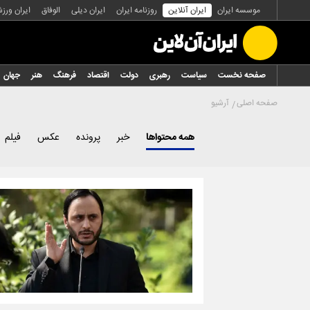
موسسه ایران
ایران آنلاین
روزنامه ایران
ایران دیلی
الوفاق
ایران ورز
صفحه نخست
سیاست
رهبری
دولت
اقتصاد
فرهنگ
هنر
جهان
صفحه اصلی
آرشیو
همه محتواها
خبر
پرونده
عکس
فیلم