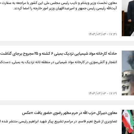
معاون نخست وزیر ویتنام و نایب رئیس مجلس ملی این کشور با مراجعه به سفارت ج
آیت‌الله رئیسی رئیس جمهور و امیرعبداللهیان وزیر امور خارجه را امضا کردند.
۱۷:۳۱ - ۱۴۰۳/۰۳/۰۳
حادثه کارخانه مواد شیمیایی نزدیک بمبئی ۶ کشته و ۲۵ مجروح برجای گذاشت
انفجار و آتش‌سوزی در کارخانه مواد شیمیایی در منطقه تانه نزدیک به بمبئی، دست‌کم ۶ کشته و ۲۵ مجروح بر جای گذاش
۱۷:۲۹ - ۱۴۰۳/۰۳/۰۳
معاون دبیرکل حزب الله در حرم مطهر رضوی حضور یافت +عکس
تصاویری از شیخ نعیم قاسم، در مراسم تشییع پیکر شهید ابراهیم رئیسی منتشر شده 