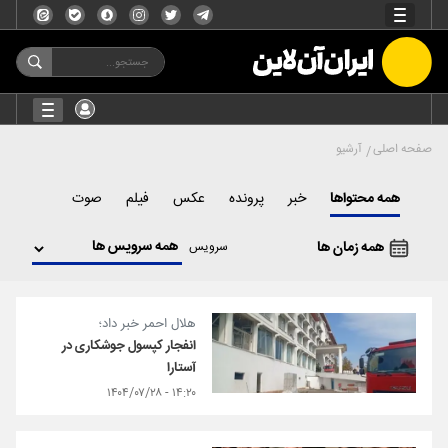
صفحه اصلی
آرشیو
همه محتواها
خبر
پرونده
عکس
فیلم
صوت
همه زمان ها
سرویس
هلال احمر خبر داد؛
انفجار کپسول جوشکاری در
آستارا
۱۴:۲۰ - ۱۴۰۴/۰۷/۲۸