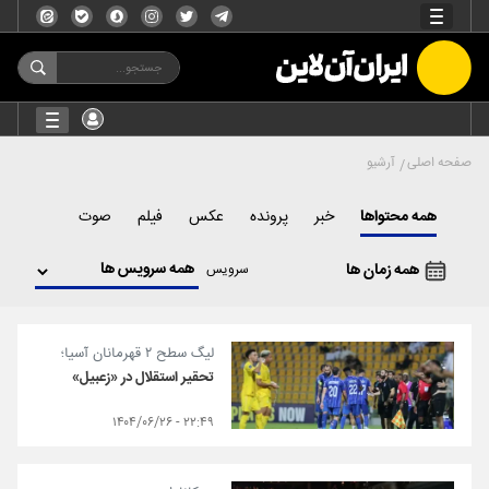
صفحه اصلی
آرشیو
همه محتواها
خبر
پرونده
عکس
فیلم
صوت
همه زمان ها
سرویس
لیگ سطح ۲ قهرمانان آسیا؛
تحقیر استقلال در «زعبیل»
۲۲:۴۹ - ۱۴۰۴/۰۶/۲۶