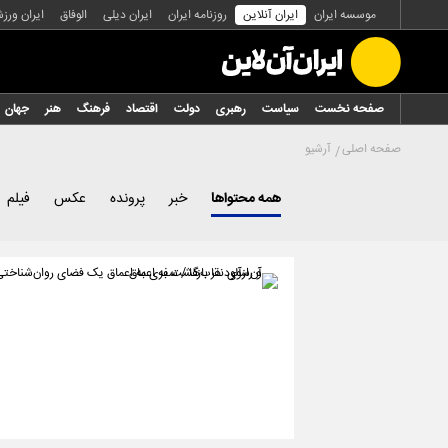
موسسه ایران
ایران آنلاین
روزنامه ایران
ایران دیلی
الوفاق
ایران ورز
صفحه نخست
سیاست
رهبری
دولت
اقتصاد
فرهنگ
هنر
جهان
صفحه اصلی
آرشیو
همه محتواها
خبر
پرونده
عکس
فیلم