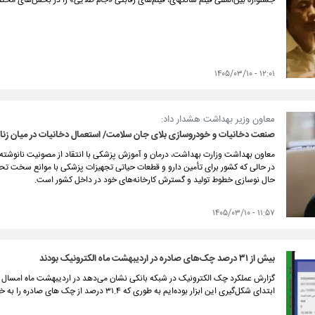
جشنواره بین‌المللی فیلم شانگهای، فیلم‌های رقابتی «جام طلایی» را در بخش‌های مخت
۱۲:۰۱ - ۱۴۰۵/۰۳/۱۰
معاون وزیر بهداشت هشدار داد:
صنعت دخانیات و خودروسازی بلای جان سلامت/ استعمال دخانیات در میان زنا
معاون بهداشت وزارت بهداشت، درمان و آموزش پزشکی با انتقاد از مصونیت نانوشته صن
در حالی که کشور برای تأمین دارو و قطعات حیاتی تجهیزات پزشکی با موانع سخت
حال نوسازی خطوط تولید و گسترش کارخانه‌های خود در داخل کشور است.
۱۱:۵۷ - ۱۴۰۵/۰۳/۱۰
بیش از ۳۱ درصد چک‌های صادره در اردیبهشت ماه الکترونیک بودند
گزارش عملکرد چک الکترونیک در شبکه بانکی نشان می‌دهد در اردیبهشت ماه امسال
ابتدای شکل‌گیری این ابزار بوده‌ایم به طوری که ۳۱.۴ درصد از چک های صادره را به خود اختصاص داده اند.