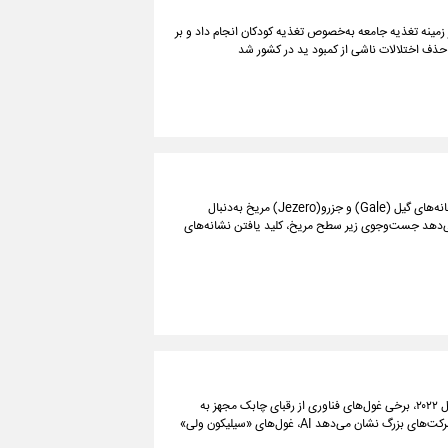
ند پژوهش کشوری در زمینه تغذیه جامعه به‌خصوص تغذیه کودکان انجام داد و بر
حذف اختلالات ناشی از کمبود ید در کشور شد
درحالی که دو مریخ‌نورد کنجکاوی (Curiosity) و استقامت (Perseverance) در دهانه‌های گیل (Gale) و جزرو(Jezero) مریخ به‌دنبال
ی‌دهد جست‌وجوی زیر سطح مریخ، کلید یافتن نشانه‌های
هرچند ابتدا تصور می‌شد با ورود قدرتمند و گسترده هوش مصنوعی مولد در اواخر سال ۲۰۲۲، برخی غول‌های فناوری از رقبای چابک مجهز به
هوش مصنوعی خود عقب می‌مانند، اما تازه‌ترین گزارش از درآمد سه ماهه سوم این شرکت‌های بزرگ نشان می‌دهد AI، غول‌های «سیلیکون ولی»