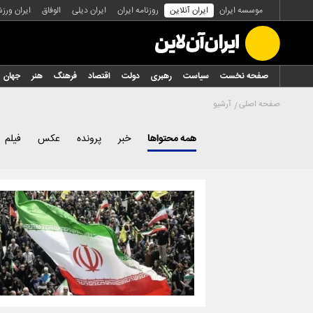
موسسه ایران
ایران آنلاین
روزنامه ایران
ایران دیلی
الوفاق
ایران ورز
صفحه نخست
سیاست
رهبری
دولت
اقتصاد
فرهنگ
هنر
جهان
صفحه اصلی
آرشیو
همه محتواها
خبر
پرونده
عکس
فیلم