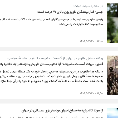
در حاشیه حیاط دولت؛
جبلی: آمار بینندگان تلویزیون بالای ۷۰ درصد است
رئیس سازمان صداوسیما در جمع خبر
صداوسیما کفاف تولیدات را نمی‌دهد.
۱۲:۰۰ - ۱۴۰۴/۰۷/۳۰
ریشهٔ معضل قانون در ایران: از گسست مشروطه تا غیاب فلسفهٔ سیاسی؛
قانون، میراث گسست مشروطه: آیا تداوم مسائل تاریخی، توسعه را به حاشیه را
«اینکه چرا «قانون» در ایران همچنان به جای راه‌حل، خود به یک مسئلهٔ مزمن تبدیل
صحیح فلسفهٔ قانون، یعنی تبیین ماهیت و نسبت قانون با جامعه. این مسئله، میراثی
باعث شده است جامعهٔ ما نه کاملاً به گذشته پیوند بخورد و نه خود را از آن جدا سازد.
۱۱:۵۰ - ۱۴۰۴/۰۷/۳۰
از سوئد تا ایران؛ سه سطح اجرای بودجه‌ریزی عملیاتی در جهان