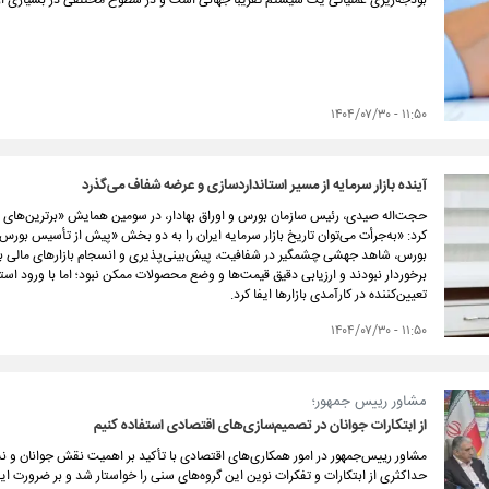
بودجه‌ریزی عملیاتی یک سیستم تقریباً جهانی است و در سطوح مختلفی در بسیاری ا
۱۱:۵۰ - ۱۴۰۴/۰۷/۳۰
آینده بازار سرمایه از مسیر استانداردسازی و عرضه شفاف می‌گذرد
حجت‌اله صیدی، رئیس سازمان بورس و اوراق بهادار، در سومین همایش «برترین‌های بورس
کرد: «به‌جرأت می‌توان تاریخ بازار سرمایه ایران را به دو بخش «پیش از تأسیس بورس ک
بورس، شاهد جهشی چشمگیر در شفافیت، پیش‌بینی‌پذیری و انسجام بازارهای مالی بوده‌
برخوردار نبودند و ارزیابی دقیق قیمت‌ها و وضع محصولات ممکن نبود؛ اما با ورود اس
تعیین‌کننده در کارآمدی بازارها ایفا کرد.
۱۱:۵۰ - ۱۴۰۴/۰۷/۳۰
مشاور رییس جمهور؛
از ابتکارات جوانان در تصمیم‌سازی‌های اقتصادی استفاده کنیم
مشاور رییس‌جمهور در امور همکاری‌های اقتصادی با تأکید بر اهمیت نقش جوانان و نس
حداکثری از ابتکارات و تفکرات نوین این گروه‌های سنی را خواستار شد و بر ضرورت ای