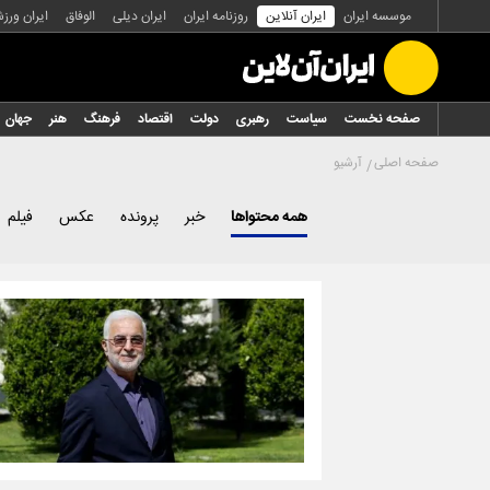
موسسه ایران
ایران آنلاین
روزنامه ایران
ایران دیلی
الوفاق
ایران ورز
صفحه نخست
سیاست
رهبری
دولت
اقتصاد
فرهنگ
هنر
جهان
صفحه اصلی
آرشیو
همه محتواها
خبر
پرونده
عکس
فیلم