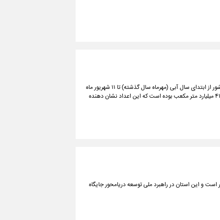
بر اساس آمار اعلامی از سوی شرکت مدیریت منابع آب ایران ورودی آب به سدهای کشور از ابتدای سال آبی (مهرماه سال گذشته) تا ۱۱ شهریور ماه
سال‌جاری ۲۴.۲۱ میلیارد متر مکعب است در حالی که سال گذشته میزان آب سدها ۴۱.۶۹ میلیارد متر مکعب بوده است که این اعداد نشان دهنده
ست و این استان در راهبرد ملی توسعه دریامحور جایگاه