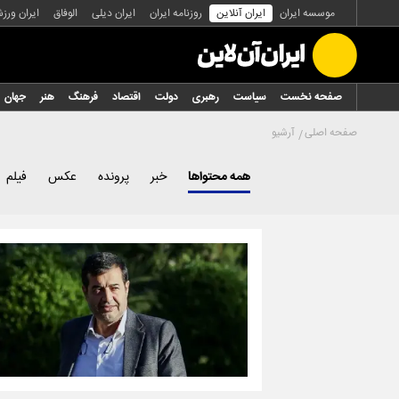
موسسه ایران
ایران آنلاین
روزنامه ایران
ایران دیلی
الوفاق
ایران ورز
صفحه نخست
سیاست
رهبری
دولت
اقتصاد
فرهنگ
هنر
جهان
صفحه اصلی
آرشیو
همه محتواها
خبر
پرونده
عکس
فیلم