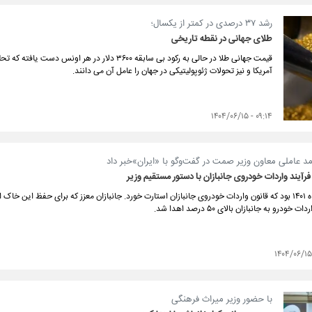
رشد ۳۷ درصدی در کمتر از یکسال؛
طلای جهانی در نقطه تاریخی
قیمت جهانی طلا در حالی به رکود بی سابقه ۳۶۰۰ دلار د
آمریکا و نیز تحولات ژئوپولیتیکی در جهان را عامل آن می دانند.
۰۹:۱۴ - ۱۴۰۴/۰۶/۱۵
 عاملی معاون وزیر صمت در گفت‌و‌گو با «ایران»خبر داد
رآیند واردات خودروی جانبازان با دستور مستقیم وزیر
بهمن ماه ۱۴۰۱ بود که قانون واردات خودروی جانبازان استارت خورد. جانبازان معزز که برای حفظ این 
ات خودرو به جانبازان بالای ۵۰ درصد اهدا شد.
با حضور وزیر میراث فرهنگی