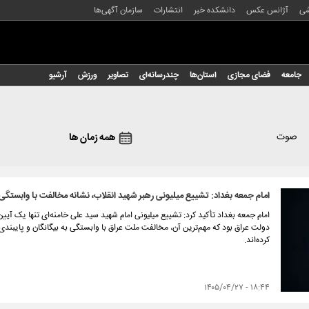
شی
آژانس عکس
دانشکده خبر
انتشارات
سازمان آگهی‌ها
جامعه
فضای مجازی
استان‌ها
چندرسانه‌ای
تصاویر
ورزش
آرشیو
صوت
همه زمان ها
امام جمعه بغداد: تشییع میلیونی رهبر شهید انقلاب، نشانه مخالفت با وابستگی 
امام جمعه بغداد تأکید کرد: تشییع میلیونی امام شهید سید علی خامنه‌ای تنها یک آیی
دولت عراق بود که مهم‌ترین آن، مخالفت ملت عراق با وابستگی به بیگانگان و پایبندی
کرده‌اند.
۱۸:۴۴ - ۱۴۰۵/۰۴/۲۷