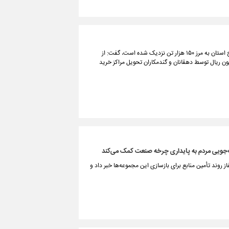
مدیرکل غله‌ و خدمات بازرگانی استان همدان با بیان اینکه خرید تضمینی گندم در سطح استان به مرز ۱۵۰ هزار تن نزدیک شده است، گفت: از
اه تا ۲۷ تیر ماه ۱۴۷ هزار و ۲۴ تن گندم مازاد به ارزش ۷۲ میلیارد و ۴۵۰ میلیون ریال توسط دهقانان و گندمکاران تحویل مراکز خرید
ه‌جویی مردم به پایداری چرخه صنعت کمک می‌کند
 روند تأمین منابع برای بازسازی این مجموعه‌ها خبر داد و