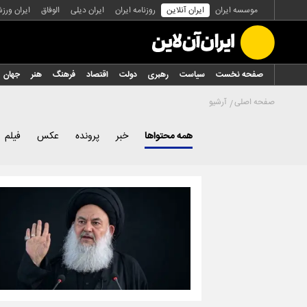
موسسه ایران
ایران آنلاین
روزنامه ایران
ایران دیلی
الوفاق
ایران ورز
صفحه نخست
سیاست
رهبری
دولت
اقتصاد
فرهنگ
هنر
جهان
صفحه اصلی
آرشیو
همه محتواها
خبر
پرونده
عکس
فیلم