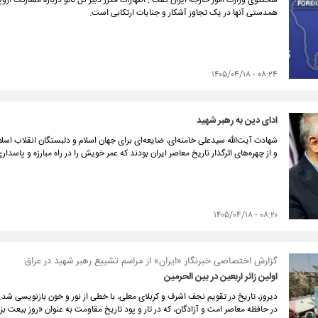
سخنگوی وزارت امور خارجه ایران گفت : اظهارات مکرر دبیر کل ناتو درباره مشارکت اروپا
همدستی آنها در یک تجاوز آشکار و جنایات ارتکابی است.
۰۸:۲۴ - ۱۴۰۵/۰۴/۱۸
ادای دین به رهبر شهید
شهادت آیت‌الله سیدعلی خامنه‌ای، ضایعه‌ای برای جهان اسلام و دلبستگان انقلاب اس
و از چهره‌های اثرگذار تاریخ معاصر ایران بودند که عمر خویش را در راه مبارزه و پاسدا
۰۸:۲۰ - ۱۴۰۵/۰۴/۱۸
گزارش اختصاصی خبرنگار «ایران» از مراسم تشییع رهبر شهید در عراق
اولین زائر اربعین در بین الحرمین
دیروز، تاریخ در تقویم نجف اشرف و کربلای معلی، با خطی از نور و خون بازنویسی شد
در حافظه‌ معاصر امت و آزادگان، که در تار و پود تاریخ مقاومت به عنوان «روز بیعت 