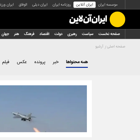
موسسه ایران
ایران آنلاین
روزنامه ایران
ایران دیلی
الوفاق
ایران ورز
صفحه نخست
سیاست
رهبری
دولت
اقتصاد
فرهنگ
هنر
جهان
صفحه اصلی
آرشیو
همه محتواها
خبر
پرونده
عکس
فیلم