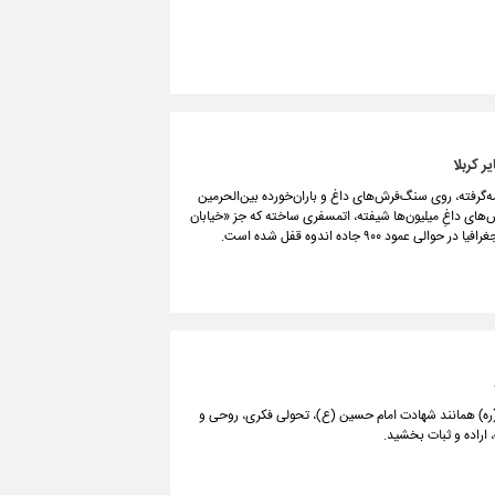
رفته، روی سنگ‌فرش‌های داغ و باران‌خورده بین‌الحرمین
س‌های داغِ میلیون‌ها شیفته، اتمسفری ساخته که جز «خیابان
۹۰۰ جاده اندوه قفل شده است.
 (ره) همانند شهادت امام حسین (ع)، تحولی فکری، روحی و
 اراده و ثبات بخشید.