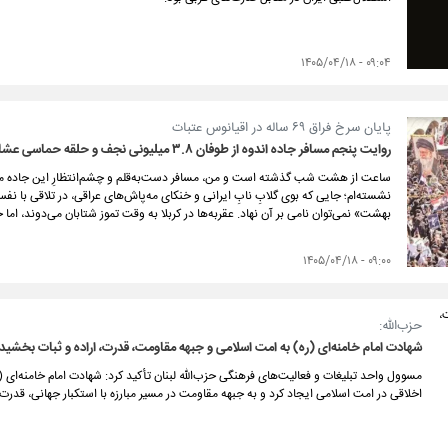
۰۹:۰۴ - ۱۴۰۵/۰۴/۱۸
پایان سرخ فراق ۶۹ ساله در اقیانوس عتبات
روایت پنجم مسافر جاده اندوه از طوفان ۳.۸ میلیونی نجف و حلقه حماسی عشایر کربلا
ساعت از هشت شب گذشته است و من، مسافر دست‌به‌قلم و چشم‌انتظارِ این جاده مه‌گ
نشسته‌ام؛ جایی که بوی گلابِ نابِ ایرانی و خنکای مه‌پاش‌های عراقی، در تلاقی با نف
بهشت» نمی‌توان نامی بر آن نهاد. عقربه‌ها در کربلا به وقت تموز شتابان می‌دوند، اما جغرافیا در حوالی عمود 
۰۹:۰۰ - ۱۴۰۵/۰۴/۱۸
حزب‌الله:
شهادت امام خامنه‌ای (ره) به امت اسلامی و جبهه مقاومت، قدرت، اراده و ثبات بخشید
مسوول واحد تبلیغات و فعالیت‌های فرهنگی حزب‌الله لبنان تأکید کرد: شهادت امام خامنه‌ای
اخلاقی در امت اسلامی ایجاد کرد و به جبهه مقاومت در مسیر مبارزه با استکبار جهانی، قدرت،